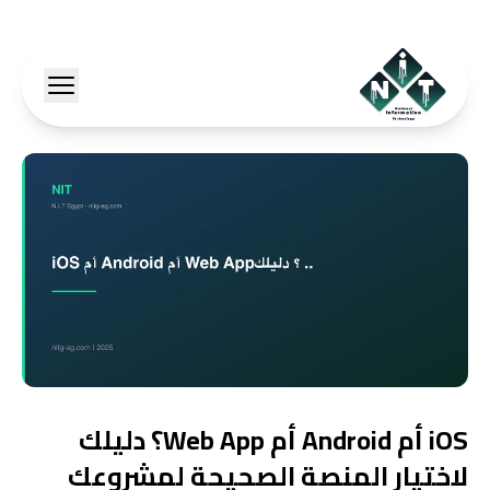
iOS أم Android أم Web App؟ دليلك
لاختيار المنصة الصحيحة لمشروعك