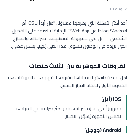
٧ يونيو ٢٠٢٦
أحد أكثر الأسئلة التي يطرحها عملاؤنا: "هل أبدأ بـ iOS أم
Android؟ وماذا عن Web App؟" الإجابة لا تعتمد على التفضيل
الشخصي — بل على جمهورك المستهدف، ميزانيتك، والتسارع
الذي تريده في الوصول للسوق. هذا الدليل يُجيب بشكل عملي.
الفروقات الجوهرية بين الثلاث منصات
لكل منصة طبيعتها ومزاياها وقيودها. فهم هذه الفروقات هو
الخطوة الأولى لاتخاذ القرار الصحيح.
iOS (آبل)
جمهور أعلى قدرة شرائية، متجر أكثر صرامة في المراجعة،
تجانس الأجهزة يُسهّل الاختبار.
Android (جوجل)