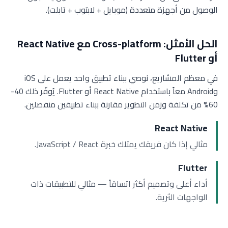
الوصول من أجهزة متعددة (موبايل + لابتوب + تابلت).
الحل الأمثل: Cross-platform مع React Native
أو Flutter
في معظم المشاريع، نوصي ببناء تطبيق واحد يعمل على iOS
وAndroid معاً باستخدام React Native أو Flutter. يُوفّر ذلك 40-
60% من تكلفة وزمن التطوير مقارنة ببناء تطبيقين منفصلين.
React Native
مثالي إذا كان فريقك يمتلك خبرة JavaScript / React.
Flutter
أداء أعلى وتصميم أكثر اتساقاً — مثالي للتطبيقات ذات
الواجهات الثرية.