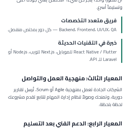
وتسليماً أسرع.
فريق متعدد التخصصات
Backend، Frontend، UI/UX، QA — كل دور بمختص منفصل.
خبرة في التقنيات الحديثة
React Native / Flutter للموبايل، Next.js للويب، Node.js أو
Laravel للـ API.
المعيار الثالث: منهجية العمل والتواصل
الشركات الجادة تعمل بمنهجية Agile أو Scrum، تُرسل تقارير
دورية، وتمنحك وصولاً لنظام إدارة المهام لتتابع تقدم مشروعك
لحظة بلحظة.
المعيار الرابع: الدعم الفني بعد التسليم