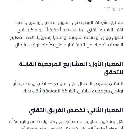
٧ يونيو ٢٠٢٦
مع تزايد شركات البرمجة في السوق المصري والعربي، أصبح
اختيار الشريك التقني المناسب تحدياً حقيقياً. سواء كنت تبني
تطبيق جوال أو منصة تعليمية أو متجراً إلكترونياً، هذه المعايير
السبعة ستحميك من اتخاذ قرار خاطئ يكلّفك الوقت والمال.
المعيار الأول: المشاريع المرجعية القابلة
للتحقق
لا تكتفِ بمعرض الأعمال على الموقع — اطلب روابط حية أو
تواصل مع عملاء سابقين. الشركة الموثوقة تُرحّب بذلك.
المعيار الثاني: تخصص الفريق التقني
هل يمتلكون مطورين متخصصين في iOS وAndroid والويب؟ أم
أن مطوراً واحداً يُنجز كل شيء؟ التخصص يعني جودة أعلى