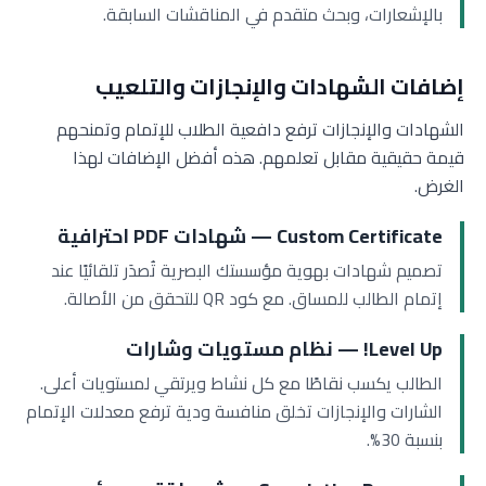
بالإشعارات، وبحث متقدم في المناقشات السابقة.
إضافات الشهادات والإنجازات والتلعيب
الشهادات والإنجازات ترفع دافعية الطلاب للإتمام وتمنحهم
قيمة حقيقية مقابل تعلمهم. هذه أفضل الإضافات لهذا
الغرض.
Custom Certificate — شهادات PDF احترافية
تصميم شهادات بهوية مؤسستك البصرية تُصدَر تلقائيًا عند
إتمام الطالب للمساق. مع كود QR للتحقق من الأصالة.
Level Up! — نظام مستويات وشارات
الطالب يكسب نقاطًا مع كل نشاط ويرتقي لمستويات أعلى.
الشارات والإنجازات تخلق منافسة ودية ترفع معدلات الإتمام
بنسبة 30%.