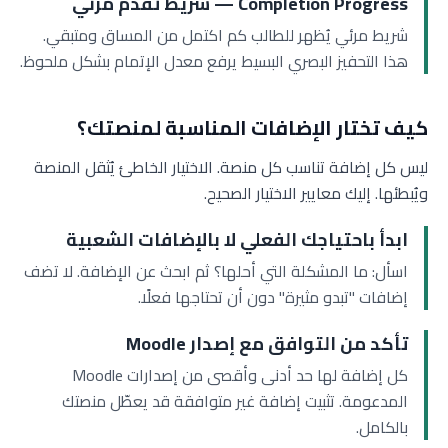
Completion Progress — شريط تقدم مرئي
شريط مرئي يُظهر للطالب كم اكتمل من المساق ومتبقي.
هذا التحفيز البصري البسيط يرفع معدل الإتمام بشكل ملحوظ.
كيف تختار الإضافات المناسبة لمنصتك؟
ليس كل إضافة تناسب كل منصة. الاختيار الخاطئ يُثقل المنصة
ويُبطئها. إليك معايير الاختيار الصحيح.
ابدأ باحتياجك الفعلي لا بالإضافات الشعبية
اسأل: ما المشكلة التي أحلها؟ ثم ابحث عن الإضافة. لا تضف
إضافات "تبدو مثيرة" دون أن تحتاجها فعلًا.
تأكد من التوافق مع إصدار Moodle
كل إضافة لها حد أدنى وأقصى من إصدارات Moodle
المدعومة. تثبيت إضافة غير متوافقة قد يعطّل منصتك
بالكامل.