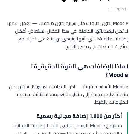
٢٠ مايو ٢٠٢٦
Moodle بدون إضافات مثل سيارة بدون ملحقات — تعمل، لكنها
لا تصل لإمكاناتها الكاملة. في هذا المقال، نستعرض أفضل
إضافات Moodle التي نثبّتها ونوصي بها بناءً على تجربتنا مع
عشرات المنصات في مصر والخليج.
لماذا الإضافات هي القوة الحقيقية لـ
Moodle؟
Moodle الأساسية قوية — لكن الإضافات (Plugins) تحوّلها من
منصة تعليمية جيدة إلى منظومة تعليمية استثنائية مصممة
لاحتياجاتك بالضبط.
أكثر من 1,800 إضافة مجانية رسمية
مستودع Moodle الرسمي يحتوي آلاف الإضافات المجانية
والمدفوعة لأي ميزة تتخيلها — من التلعيب حتى الذكاء